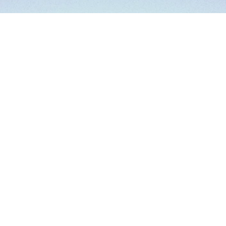
회사소개
채용안내
인사이트
스타트업 프로그램
모두의 창업 AI 솔루션
상호
:
주식회사 스퀘어스
대표
:
고진우
개인정보책임자
:
고진우
소재지
:
서울시 중구 을지로 158, 710호
사업자 등록번호
:
326-87-02406
통신번호
:
2021-서울중구-2361호
AI 리소스
llms.txt
ai.txt
이용약관
개인정보처리방침