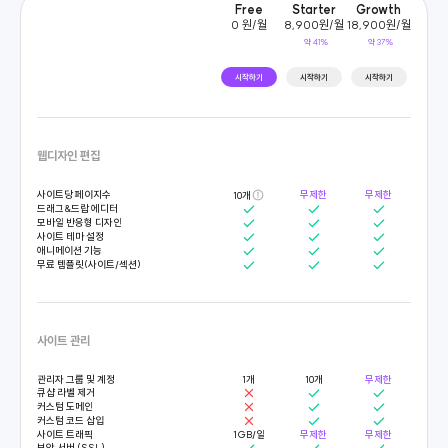
Free
Starter
Growth
0
원/월
8
,
9
0
0
원/월
1
8
,
9
0
0
원/월
약
41
%
약
37
%
시작하기
시작하기
시작하기
웹디자인 편집
사이트당 페이지수
무제한
무제한
10개
드래그&드랍 에디터
모바일 반응형 디자인
사이트 테마 설정
애니메이션 기능
무료 템플릿(사이트/섹션)
사이트 관리
관리자 그룹 및 계정
1개
10개
무제한
큐샵 라벨 제거
커스텀 도메인
커스텀 코드 삽입
사이트 트래픽
1GB/일
무제한
무제한
보안 서버 (SSL)