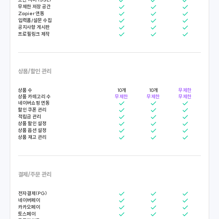
무제한 저장 공간
Zapier 연동
입력폼/설문 수집
공지사항 게시판
프로필링크 제작
상품/할인 관리
상품 수
10개
10개
무제한
상품 카테고리 수
무제한
무제한
무제한
네이버쇼핑 연동
할인 쿠폰 관리
적립금 관리
상품 할인 설정
상품 옵션 설정
상품 재고 관리
결제/주문 관리
전자결제(PG)
네이버페이
카카오페이
토스페이