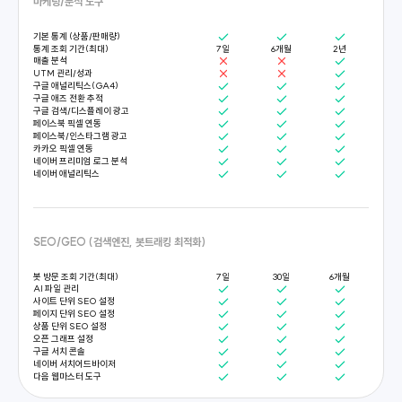
마케팅/분석 도구
기본 통계 (상품/판매량)
통계 조회 기간(최대)
7일
6개월
2년
매출 분석
UTM 관리/성과
구글 애널리틱스(GA4)
구글 애즈 전환 추적
구글 검색/디스플레이 광고
페이스북 픽셀 연동
페이스북/인스타그램 광고
카카오 픽셀 연동
네이버 프리미엄 로그 분석
네이버 애널리틱스
SEO/GEO (검색엔진, 봇트래킹 최적화)
봇 방문 조회 기간(최대)
7일
30일
6개월
AI 파일 관리
사이트 단위 SEO 설정
페이지 단위 SEO 설정
상품 단위 SEO 설정
오픈 그래프 설정
구글 서치 콘솔
네이버 서치어드바이저
다음 웹마스터 도구