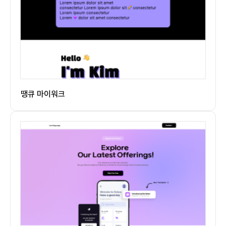
땡큐 마이워크