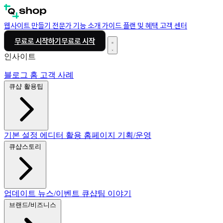
웹사이트 만들기
전문가
기능 소개
가이드
플랜 및 혜택
고객 센터
무료로 시작하기
무료로 시작
인사이트
블로그 홈
고객 사례
큐샵 활용팁
기본 설정
에디터 활용
홈페이지 기획/운영
큐샵스토리
업데이트
뉴스/이벤트
큐샵팀 이야기
브랜드/비즈니스