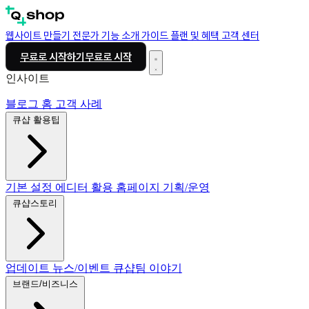
웹사이트 만들기
전문가
기능 소개
가이드
플랜 및 혜택
고객 센터
무료로 시작하기
무료로 시작
인사이트
블로그 홈
고객 사례
큐샵 활용팁
기본 설정
에디터 활용
홈페이지 기획/운영
큐샵스토리
업데이트
뉴스/이벤트
큐샵팀 이야기
브랜드/비즈니스