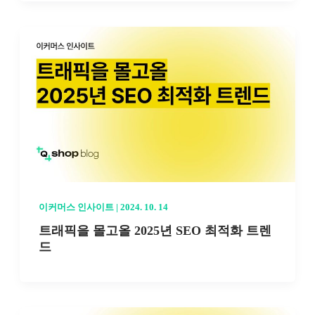
이커머스 인사이트
|
2024. 10. 14
트래픽을 몰고올 2025년 SEO 최적화 트렌
드