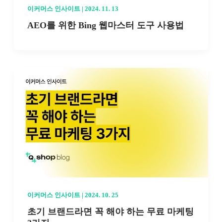
이커머스 인사이트
|
2024. 11. 13
AEO를 위한 Bing 웹마스터 도구 사용법
이커머스 인사이트
|
2024. 10. 25
초기 브랜드라면 꼭 해야 하는 무료 마케팅