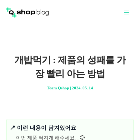
콘
Mai
텐
Men
츠
로
건
너
개밥먹기 : 제품의 성패를 가
뛰
장 빨리 아는 방법
기
Team Qshop
|
2024. 05. 14
📍 이런 내용이 담겨있어요
이번 제품 터지게 해주세요…🥲