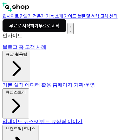
웹사이트 만들기
전문가
기능 소개
가이드
플랜 및 혜택
고객 센터
무료로 시작하기
무료로 시작
인사이트
블로그 홈
고객 사례
큐샵 활용팁
기본 설정
에디터 활용
홈페이지 기획/운영
큐샵스토리
업데이트
뉴스/이벤트
큐샵팀 이야기
브랜드/비즈니스