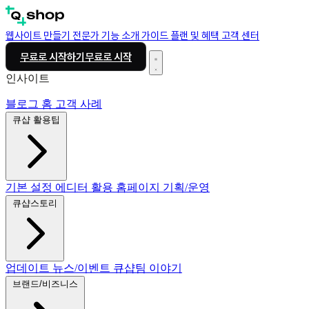
웹사이트 만들기
전문가
기능 소개
가이드
플랜 및 혜택
고객 센터
무료로 시작하기
무료로 시작
인사이트
블로그 홈
고객 사례
큐샵 활용팁
기본 설정
에디터 활용
홈페이지 기획/운영
큐샵스토리
업데이트
뉴스/이벤트
큐샵팀 이야기
브랜드/비즈니스