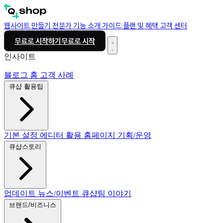
웹사이트 만들기
전문가
기능 소개
가이드
플랜 및 혜택
고객 센터
무료로 시작하기
무료로 시작
인사이트
블로그 홈
고객 사례
큐샵 활용팁
기본 설정
에디터 활용
홈페이지 기획/운영
큐샵스토리
업데이트
뉴스/이벤트
큐샵팀 이야기
브랜드/비즈니스