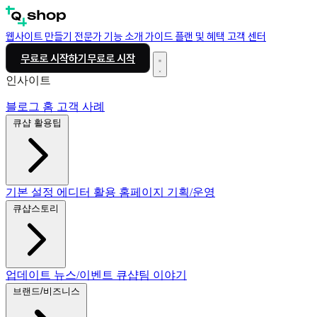
웹사이트 만들기
전문가
기능 소개
가이드
플랜 및 혜택
고객 센터
무료로 시작하기
무료로 시작
인사이트
블로그 홈
고객 사례
큐샵 활용팁
기본 설정
에디터 활용
홈페이지 기획/운영
큐샵스토리
업데이트
뉴스/이벤트
큐샵팀 이야기
브랜드/비즈니스