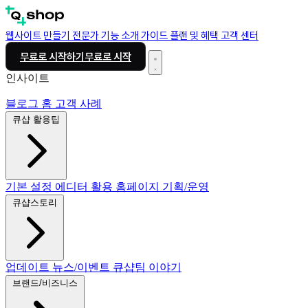
웹사이트 만들기
전문가
기능 소개
가이드
플랜 및 혜택
고객 센터
무료로 시작하기
무료로 시작
인사이트
블로그 홈
고객 사례
큐샵 활용팁
기본 설정
에디터 활용
홈페이지 기획/운영
큐샵스토리
업데이트
뉴스/이벤트
큐샵팀 이야기
브랜드/비즈니스